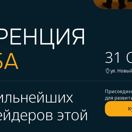
РЕНЦИЯ
БА
31 
ул. Новый
сильнейших
Присоединя
для развит
ейдеров этой
К