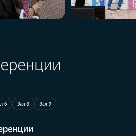
ференции
л 6
Зал 8
Зал 9
еренции