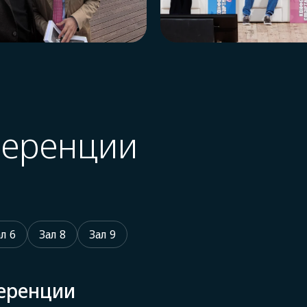
ференции
л 6
Зал 8
Зал 9
еренции