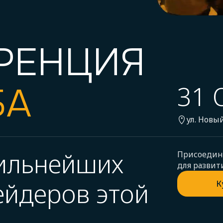
РЕНЦИЯ
БА
31 
ул. Новый
сильнейших
Присоединя
для развит
ейдеров этой
К